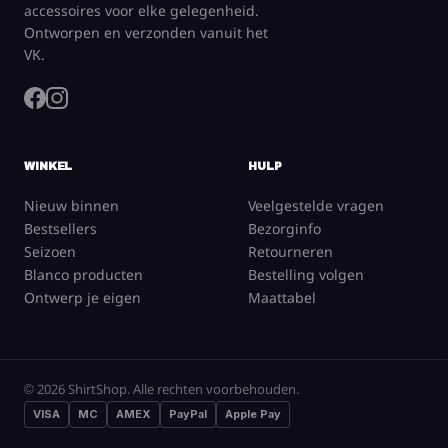
van jou
accessoires voor elke gelegenheid.
Ontworpen en verzonden vanuit het
VK.
Nu winkelen
Ontwerp nu
WINKEL
HULP
Nieuw binnen
Veelgestelde vragen
Bestsellers
Bezorginfo
10.000+
4,9 / 5
Seizoen
Retourneren
Tevreden klanten
Gemiddelde beoordeling
Blanco producten
Bestelling volgen
Ontwerp je eigen
Maattabel
Volgende dag
Koop 3, krijg 1
Levering mogelijk
mystery shirt gratis
© 2026 ShirtShop. Alle rechten voorbehouden.
VISA
MC
AMEX
PayPal
Apple Pay
Bladeren op categorie