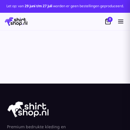
Let op: van
29 juni t/m 27 juli
worden er geen bestellingen geproduceerd.
0
Premium bedrukte kleding en