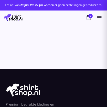
Let op: van
29 juni t/m 27 juli
worden er geen bestellingen geproduceerd.
0
Premium bedrukte kleding en