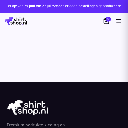
Let op: van
29 juni t/m 27 juli
worden er geen bestellingen geproduceerd.
0
Premium bedrukte kleding en