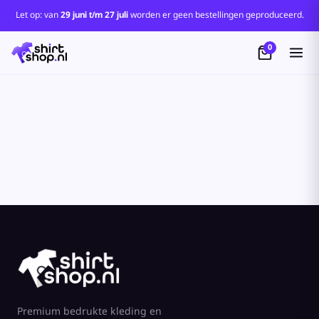
Standaard
Let op: van
29 juni t/m 27 juli
worden er geen bestellingen geproduceerd.
Price: Lowest First
0
Price: Highest First
Date Added
Premium bedrukte kleding en