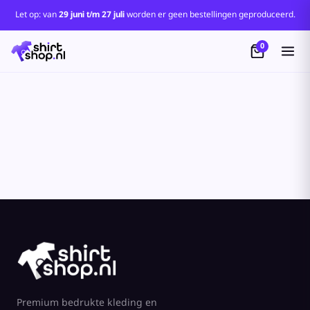
Standaard
Let op: van
29 juni t/m 27 juli
worden er geen bestellingen geproduceerd.
Price: Lowest First
0
Price: Highest First
Date Added
Premium bedrukte kleding en