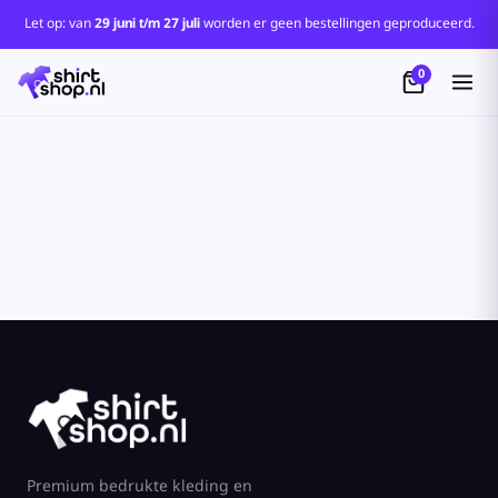
Standaard
Let op: van
29 juni t/m 27 juli
worden er geen bestellingen geproduceerd.
Price: Lowest First
0
Price: Highest First
Date Added
Premium bedrukte kleding en