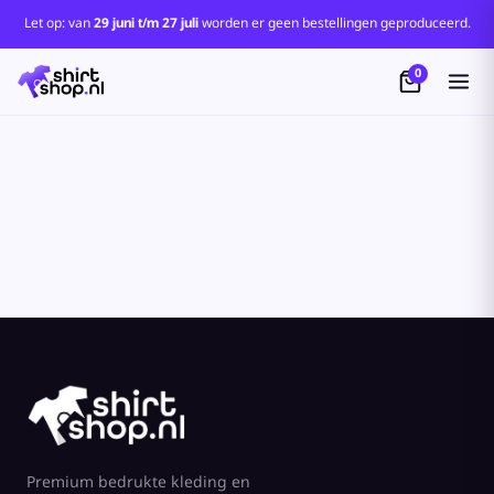
Let op: van
29 juni t/m 27 juli
worden er geen bestellingen geproduceerd.
0
Premium bedrukte kleding en