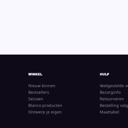
WINKEL
HULP
Nieuw binnen
Veelgestelde 
Bestsellers
Bezorginfo
Seizoen
Retourneren
Blanco producten
Bestelling vol
Ontwerp je eigen
Maattabel