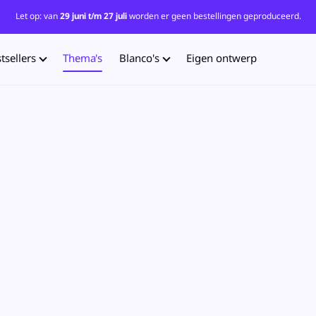
Let op: van
29 juni t/m 27 juli
worden er geen bestellingen geproduceerd.
tsellers
Thema's
Blanco's
Eigen ontwerp