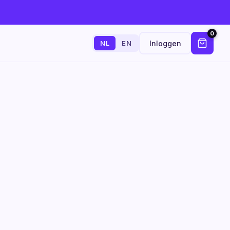
0
Inloggen
NL
EN