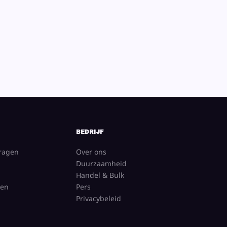
BEDRIJF
vragen
Over ons
Duurzaamheid
Handel & Bulk
gen
Pers
Privacybeleid