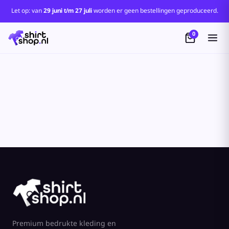
Let op: van
29 juni t/m 27 juli
worden er geen bestellingen geproduceerd.
0
Premium bedrukte kleding en