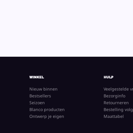
WINKEL
HULP
Nieuw binnen
Veelgestelde 
Bestsellers
Bezorginfo
Seizoen
Retourneren
Blanco producten
Bestelling vol
Ontwerp je eigen
Maattabel