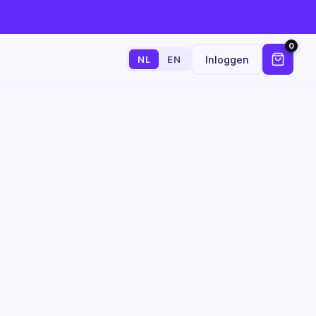
0
Inloggen
NL
EN