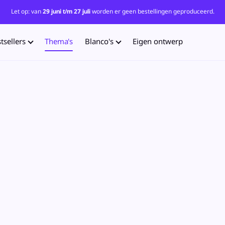
Let op: van
29 juni t/m 27 juli
worden er geen bestellingen geproduceerd.
tsellers
Thema's
Blanco's
Eigen ontwerp