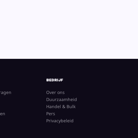
BEDRIJF
vragen
Over ons
Duurzaamheid
Handel & Bulk
gen
Pers
Privacybeleid