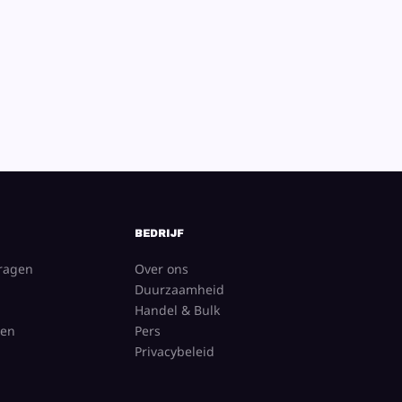
BEDRIJF
vragen
Over ons
Duurzaamheid
Handel & Bulk
gen
Pers
Privacybeleid