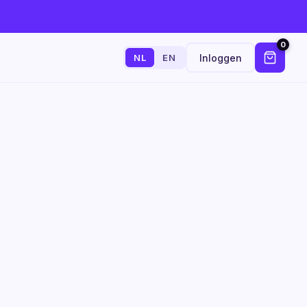
0
Inloggen
NL
EN