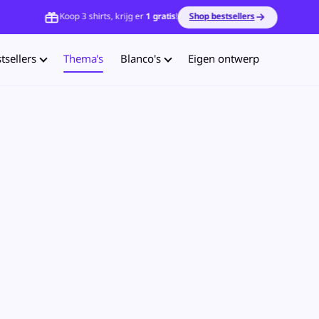
Koop 3 shirts, krijg er
1 gratis
!
Shop bestsellers
tsellers
Thema's
Blanco's
Eigen ontwerp