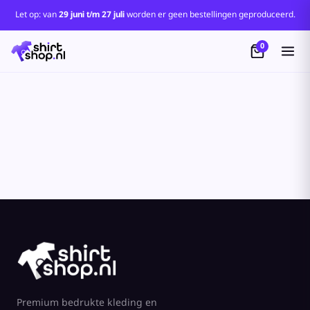
Let op: van
29 juni t/m 27 juli
worden er geen bestellingen geproduceerd.
0
Premium bedrukte kleding en