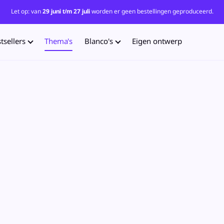
Let op: van
29 juni t/m 27 juli
worden er geen bestellingen geproduceerd.
tsellers
Thema's
Blanco's
Eigen ontwerp