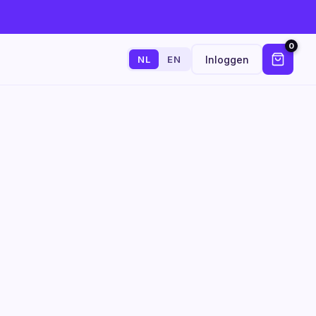
0
Inloggen
NL
EN