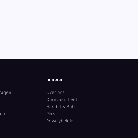
BEDRIJF
vragen
Over ons
Duurzaamheid
Handel & Bulk
gen
Pers
Privacybeleid