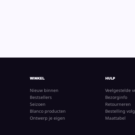
WINKEL
HULP
Nieuw binnen
Veelgestelde 
Bestsellers
Bezorginfo
Seizoen
Retourneren
Blanco producten
Bestelling vol
Ontwerp je eigen
Maattabel