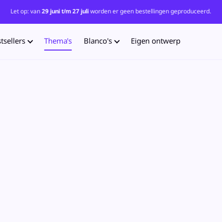
Let op: van
29 juni t/m 27 juli
worden er geen bestellingen geproduceerd.
tsellers
Thema's
Blanco's
Eigen ontwerp