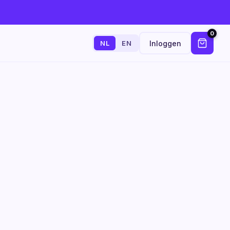
0
Inloggen
NL
EN