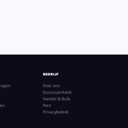
BEDRIJF
vragen
Over ons
Duurzaamheid
Handel & Bulk
gen
Pers
Privacybeleid