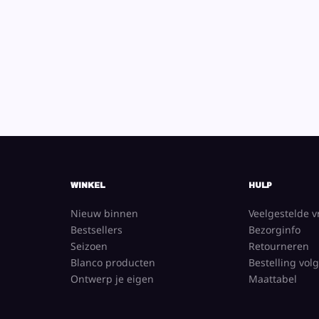
WINKEL
HULP
Nieuw binnen
Veelgestelde 
Bestsellers
Bezorginfo
Seizoen
Retourneren
Blanco producten
Bestelling vol
Ontwerp je eigen
Maattabel