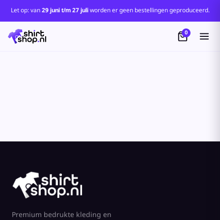
Standaard
Let op: van
29 juni t/m 27 juli
worden er geen bestellingen geproduceerd.
Price: Lowest First
0
Price: Highest First
Date Added
Premium bedrukte kleding en