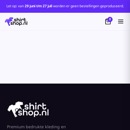
Standaard
Let op: van
29 juni t/m 27 juli
worden er geen bestellingen geproduceerd.
Price: Lowest First
0
Price: Highest First
Date Added
Premium bedrukte kleding en