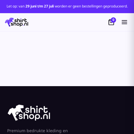
Let op: van
29 juni t/m 27 juli
worden er geen bestellingen geproduceerd.
0
Premium bedrukte kleding en