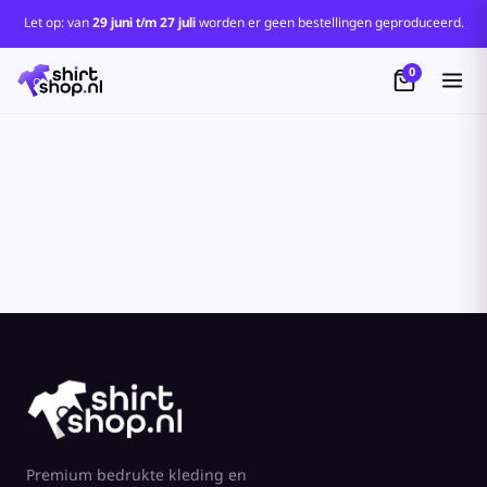
Let op: van
29 juni t/m 27 juli
worden er geen bestellingen geproduceerd.
0
Premium bedrukte kleding en