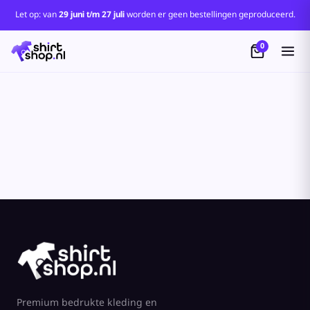
Standaard
Let op: van
29 juni t/m 27 juli
worden er geen bestellingen geproduceerd.
Price: Lowest First
0
Price: Highest First
Date Added
Premium bedrukte kleding en