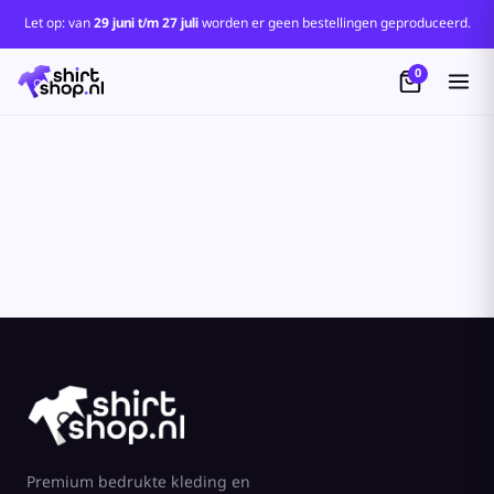
Standaard
Let op: van
29 juni t/m 27 juli
worden er geen bestellingen geproduceerd.
Price: Lowest First
0
Price: Highest First
Date Added
Premium bedrukte kleding en