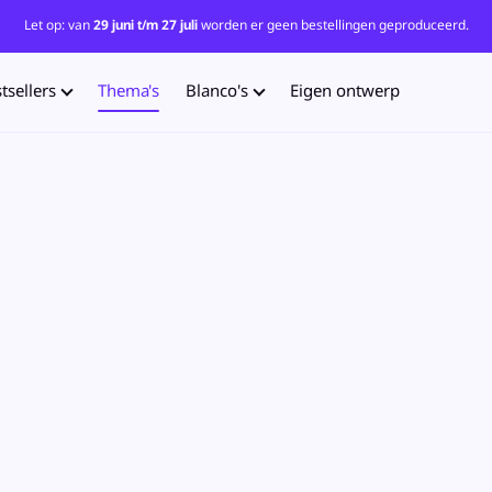
Let op: van
29 juni t/m 27 juli
worden er geen bestellingen geproduceerd.
tsellers
Thema's
Blanco's
Eigen ontwerp