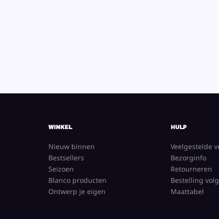
WINKEL
HULP
Nieuw binnen
Veelgestelde 
Bestsellers
Bezorginfo
Seizoen
Retourneren
Blanco producten
Bestelling vol
Ontwerp je eigen
Maattabel