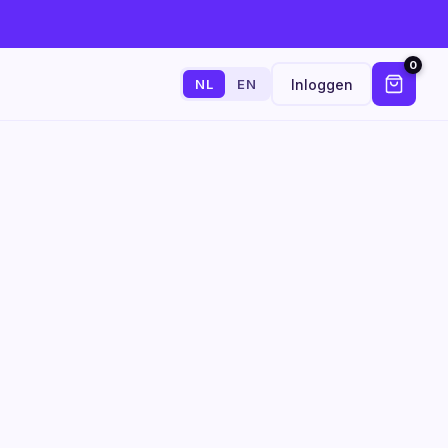
0
Inloggen
NL
EN