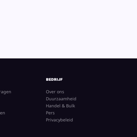
BEDRIJF
vragen
Over ons
Duurzaamheid
Handel & Bulk
gen
Pers
Privacybeleid