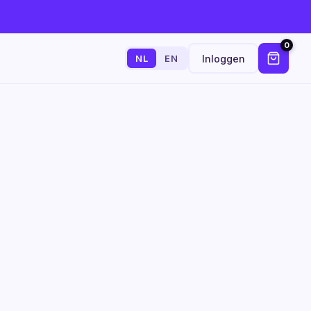
0
Inloggen
NL
EN