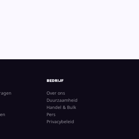
BEDRIJF
vragen
Over ons
Duurzaamheid
Handel & Bulk
gen
Pers
Privacybeleid