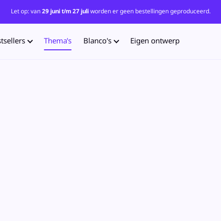
Let op: van
29 juni t/m 27 juli
worden er geen bestellingen geproduceerd.
tsellers
Thema's
Blanco's
Eigen ontwerp