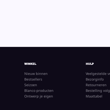
WINKEL
HULP
Nieuw binnen
Veelgestelde 
Bestsellers
Bezorginfo
Seizoen
Retourneren
Blanco producten
Bestelling vol
Ontwerp je eigen
Maattabel