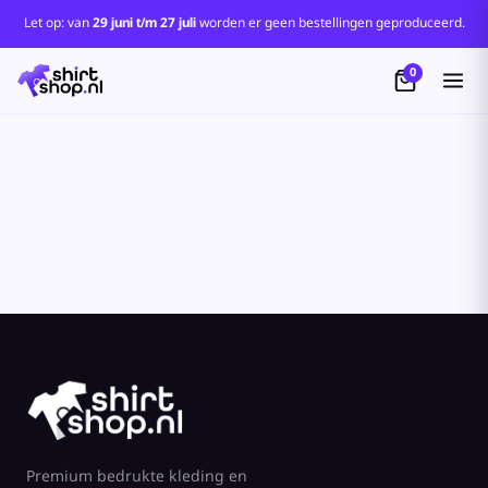
Standaard
Let op: van
29 juni t/m 27 juli
worden er geen bestellingen geproduceerd.
Price: Lowest First
0
Price: Highest First
Date Added
Premium bedrukte kleding en