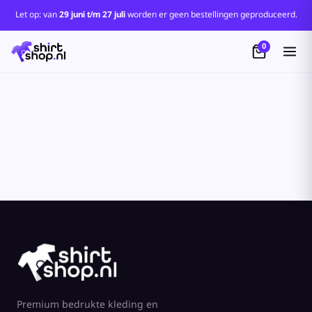
Standaard
Let op: van
29 juni t/m 27 juli
worden er geen bestellingen geproduceerd.
Price: Lowest First
0
Price: Highest First
Date Added
Premium bedrukte kleding en