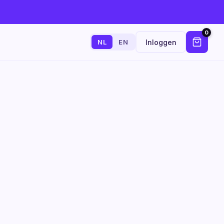
0
Inloggen
NL
EN