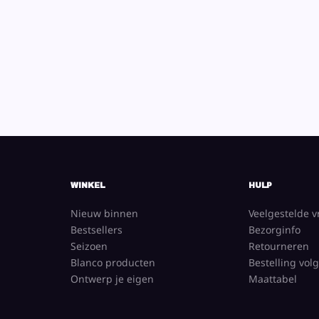
WINKEL
HULP
Nieuw binnen
Veelgestelde 
Bestsellers
Bezorginfo
Seizoen
Retourneren
Blanco producten
Bestelling vol
Ontwerp je eigen
Maattabel