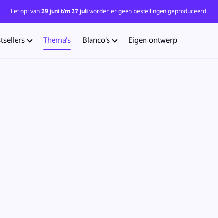
Let op: van
29 juni t/m 27 juli
worden er geen bestellingen geproduceerd.
tsellers
Thema's
Blanco's
Eigen ontwerp