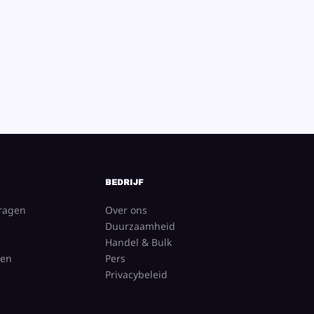
BEDRIJF
vragen
Over ons
Duurzaamheid
Handel & Bulk
gen
Pers
Privacybeleid