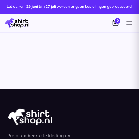
Standaard
Let op: van
29 juni t/m 27 juli
worden er geen bestellingen geproduceerd.
Price: Lowest First
0
Price: Highest First
Date Added
Premium bedrukte kleding en