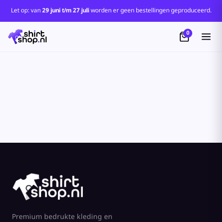
Standaard
Let op: van
29 juni t/m 27 juli
worden er geen bestellingen geproduceerd.
Price: Lowest First
0
Price: Highest First
Date Added
Premium bedrukte kleding en