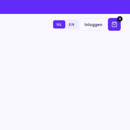
0
Inloggen
NL
EN