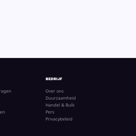
BEDRIJF
vragen
Over ons
Duurzaamheid
Handel & Bulk
gen
Pers
Privacybeleid