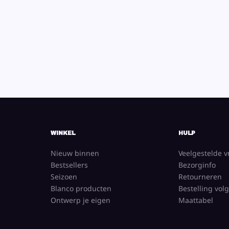
WINKEL
HULP
Nieuw binnen
Veelgestelde 
Bestsellers
Bezorginfo
Seizoen
Retourneren
Blanco producten
Bestelling vol
Ontwerp je eigen
Maattabel