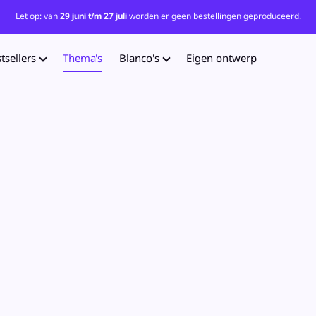
Let op: van
29 juni t/m 27 juli
worden er geen bestellingen geproduceerd.
tsellers
Thema's
Blanco's
Eigen ontwerp