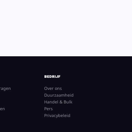
BEDRIJF
vragen
Over ons
Duurzaamheid
Handel & Bulk
gen
Pers
Privacybeleid