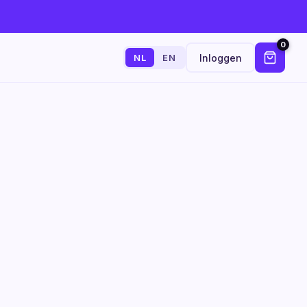
0
Inloggen
NL
EN