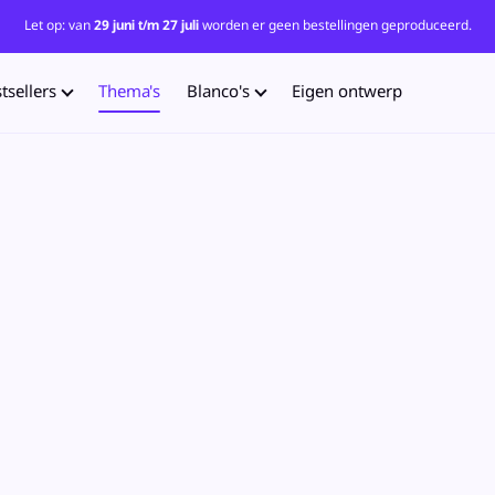
Let op: van
29 juni t/m 27 juli
worden er geen bestellingen geproduceerd.
tsellers
Thema's
Blanco's
Eigen ontwerp