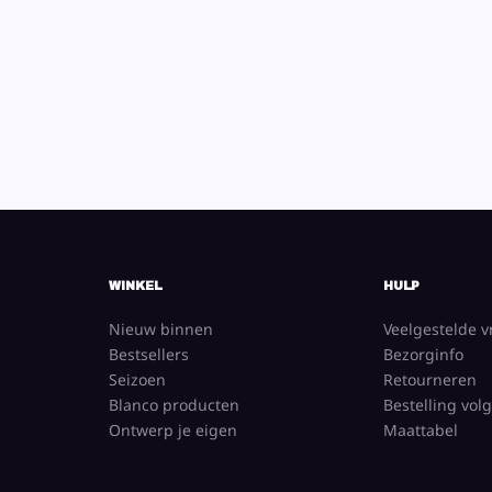
WINKEL
HULP
Nieuw binnen
Veelgestelde 
Bestsellers
Bezorginfo
Seizoen
Retourneren
Blanco producten
Bestelling vol
Ontwerp je eigen
Maattabel