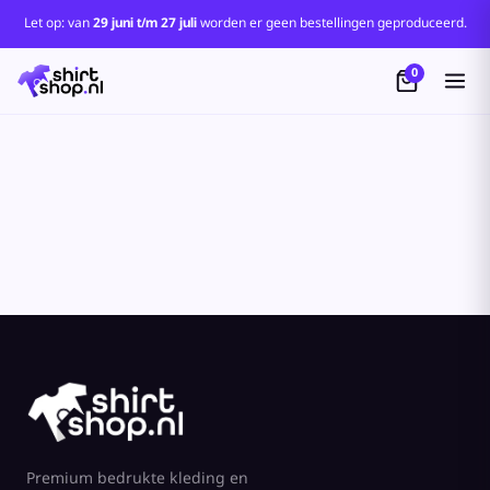
Standaard
Let op: van
29 juni t/m 27 juli
worden er geen bestellingen geproduceerd.
Price: Lowest First
0
Price: Highest First
Date Added
Premium bedrukte kleding en