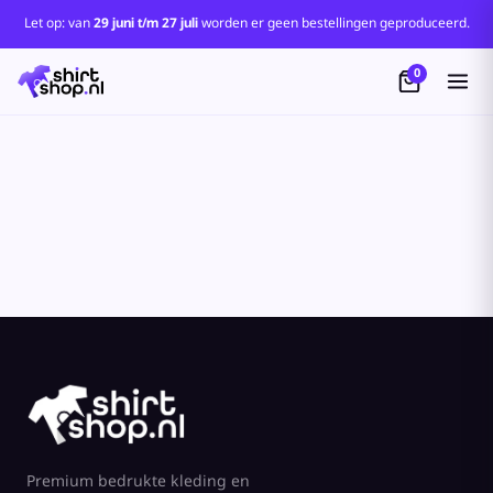
Let op: van
29 juni t/m 27 juli
worden er geen bestellingen geproduceerd.
0
Premium bedrukte kleding en