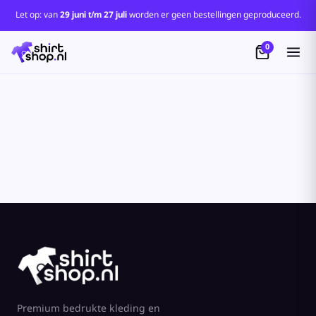
Let op: van
29 juni t/m 27 juli
worden er geen bestellingen geproduceerd.
0
Premium bedrukte kleding en