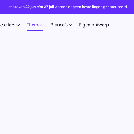
Let op: van
29 juni t/m 27 juli
worden er geen bestellingen geproduceerd.
tsellers
Thema's
Blanco's
Eigen ontwerp