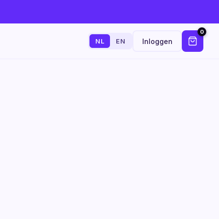
0
Inloggen
NL
EN