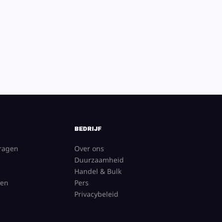
BEDRIJF
vragen
Over ons
Duurzaamheid
Handel & Bulk
gen
Pers
Privacybeleid