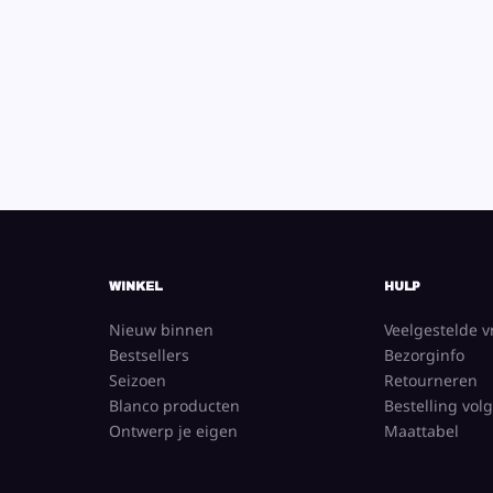
WINKEL
HULP
Nieuw binnen
Veelgestelde 
Bestsellers
Bezorginfo
Seizoen
Retourneren
Blanco producten
Bestelling vol
Ontwerp je eigen
Maattabel