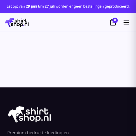
Standaard
Let op: van
29 juni t/m 27 juli
worden er geen bestellingen geproduceerd.
Price: Lowest First
0
Price: Highest First
Date Added
Premium bedrukte kleding en