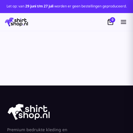
Standaard
Let op: van
29 juni t/m 27 juli
worden er geen bestellingen geproduceerd.
Price: Lowest First
0
Price: Highest First
Date Added
Premium bedrukte kleding en