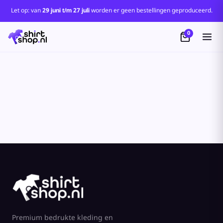
Standaard
Let op: van
29 juni t/m 27 juli
worden er geen bestellingen geproduceerd.
Price: Lowest First
0
Price: Highest First
Date Added
Premium bedrukte kleding en