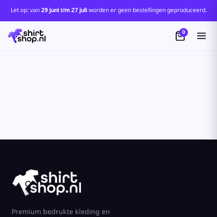
Standaard
Let op: van
29 juni t/m 27 juli
worden er geen bestellingen geproduceerd.
Price: Lowest First
0
Price: Highest First
Date Added
Premium bedrukte kleding en