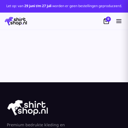
Standaard
Let op: van
29 juni t/m 27 juli
worden er geen bestellingen geproduceerd.
Price: Lowest First
0
Price: Highest First
Date Added
Premium bedrukte kleding en