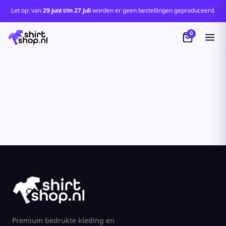
Standaard
Let op: van
29 juni t/m 27 juli
worden er geen bestellingen geproduceerd.
Price: Lowest First
0
Price: Highest First
Date Added
Premium bedrukte kleding en