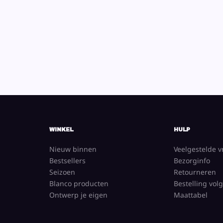
WINKEL
HULP
Nieuw binnen
Veelgestelde 
Bestsellers
Bezorginfo
Seizoen
Retourneren
Blanco producten
Bestelling vol
Ontwerp je eigen
Maattabel