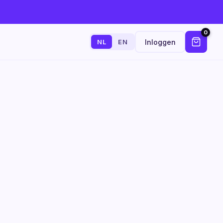
0
Inloggen
NL
EN