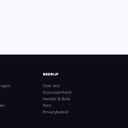
BEDRIJF
vragen
Over ons
Duurzaamheid
Handel & Bulk
gen
Pers
Privacybeleid