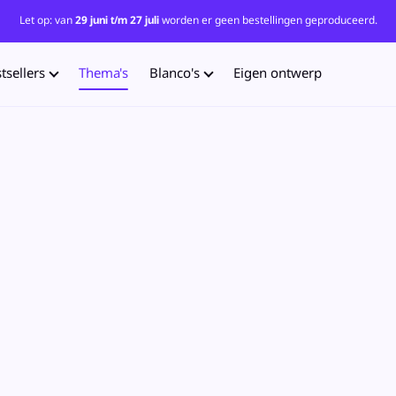
Let op: van
29 juni t/m 27 juli
worden er geen bestellingen geproduceerd.
tsellers
Thema's
Blanco's
Eigen ontwerp