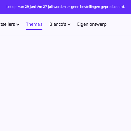
Let op: van
29 juni t/m 27 juli
worden er geen bestellingen geproduceerd.
tsellers
Thema's
Blanco's
Eigen ontwerp