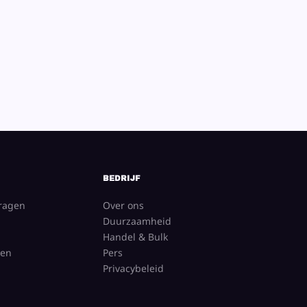
BEDRIJF
vragen
Over ons
Duurzaamheid
Handel & Bulk
gen
Pers
Privacybeleid