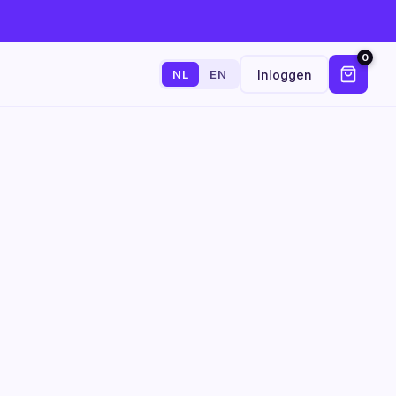
0
Inloggen
NL
EN