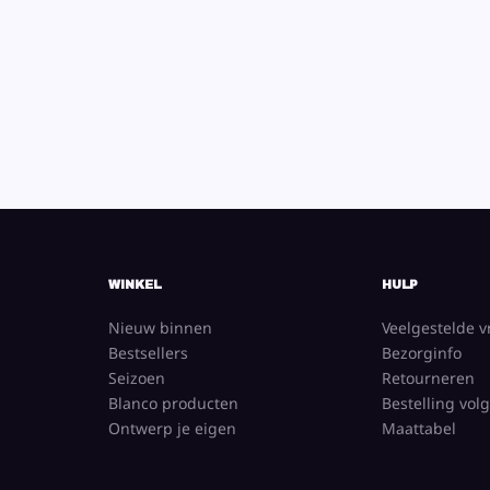
WINKEL
HULP
Nieuw binnen
Veelgestelde 
Bestsellers
Bezorginfo
Seizoen
Retourneren
Blanco producten
Bestelling vol
Ontwerp je eigen
Maattabel