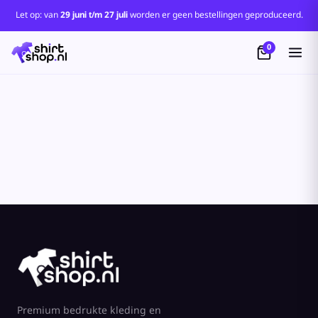
Standaard
Let op: van
29 juni t/m 27 juli
worden er geen bestellingen geproduceerd.
Price: Lowest First
0
Price: Highest First
Date Added
Premium bedrukte kleding en