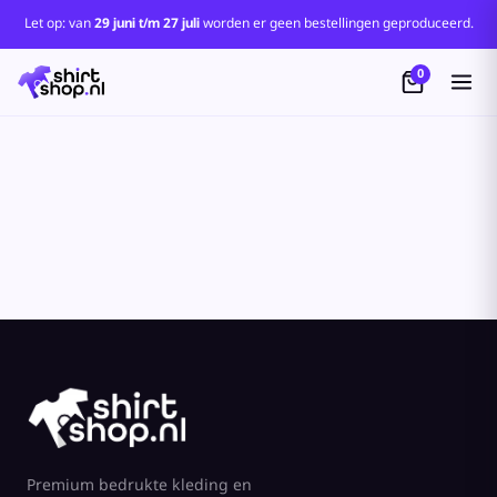
Standaard
Let op: van
29 juni t/m 27 juli
worden er geen bestellingen geproduceerd.
Price: Lowest First
0
Price: Highest First
Date Added
Premium bedrukte kleding en