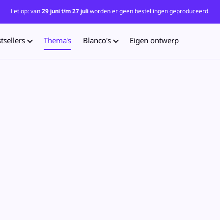
Let op: van
29 juni t/m 27 juli
worden er geen bestellingen geproduceerd.
tsellers
Thema's
Blanco's
Eigen ontwerp