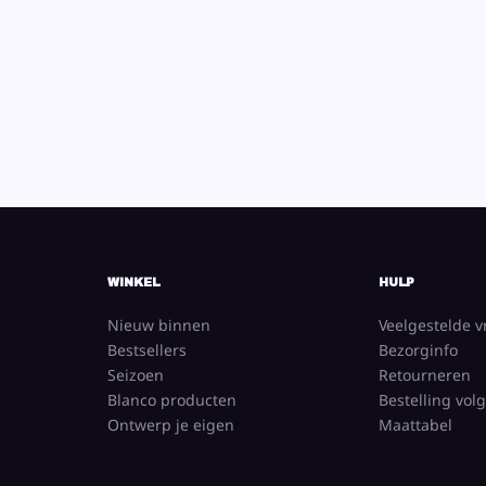
WINKEL
HULP
Nieuw binnen
Veelgestelde 
Bestsellers
Bezorginfo
Seizoen
Retourneren
Blanco producten
Bestelling vol
Ontwerp je eigen
Maattabel