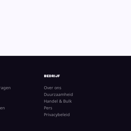
BEDRIJF
vragen
Over ons
Duurzaamheid
Handel & Bulk
gen
Pers
Privacybeleid