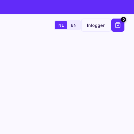
0
Inloggen
NL
EN