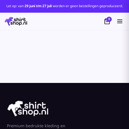
Standaard
Let op: van
29 juni t/m 27 juli
worden er geen bestellingen geproduceerd.
Price: Lowest First
0
Price: Highest First
Date Added
Premium bedrukte kleding en