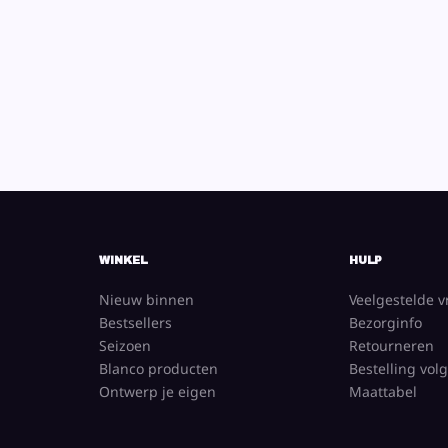
WINKEL
HULP
Nieuw binnen
Veelgestelde 
Bestsellers
Bezorginfo
Seizoen
Retourneren
Blanco producten
Bestelling vol
Ontwerp je eigen
Maattabel