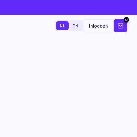
0
Inloggen
NL
EN