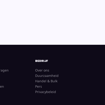
BEDRIJF
vragen
Over ons
Duurzaamheid
Handel & Bulk
gen
Pers
Privacybeleid