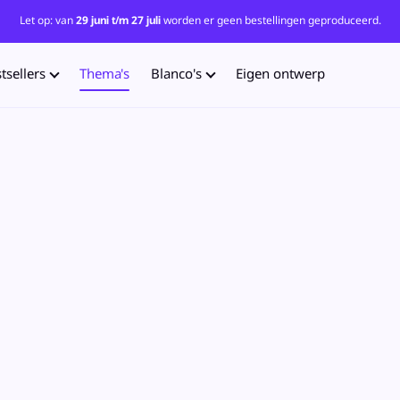
Let op: van
29 juni t/m 27 juli
worden er geen bestellingen geproduceerd.
tsellers
Thema's
Blanco's
Eigen ontwerp