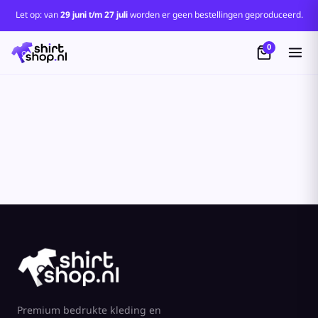
Standaard
Let op: van
29 juni t/m 27 juli
worden er geen bestellingen geproduceerd.
Price: Lowest First
0
Price: Highest First
Date Added
Premium bedrukte kleding en