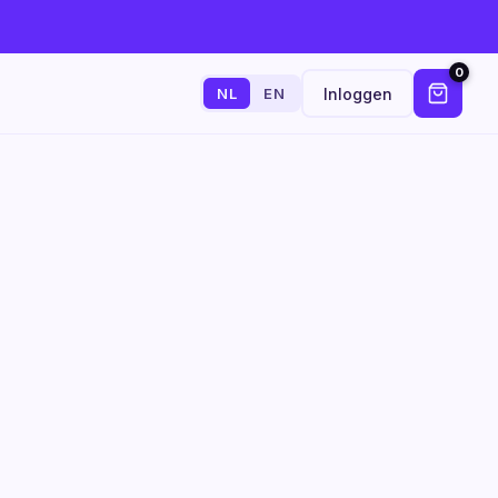
0
Inloggen
NL
EN