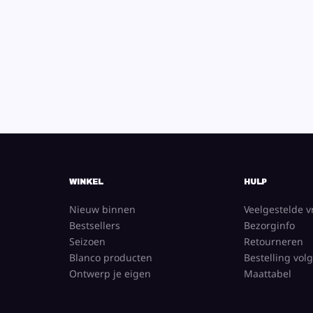
WINKEL
HULP
Nieuw binnen
Veelgestelde 
Bestsellers
Bezorginfo
Seizoen
Retourneren
Blanco producten
Bestelling vol
Ontwerp je eigen
Maattabel