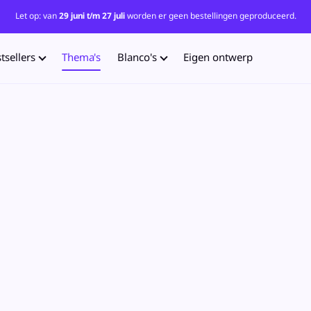
Let op: van
29 juni t/m 27 juli
worden er geen bestellingen geproduceerd.
tsellers
Thema's
Blanco's
Eigen ontwerp