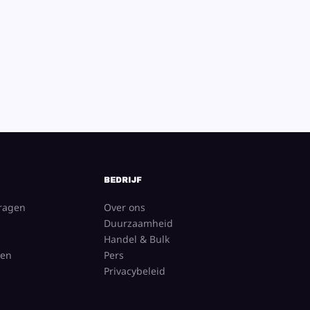
BEDRIJF
vragen
Over ons
Duurzaamheid
Handel & Bulk
gen
Pers
Privacybeleid