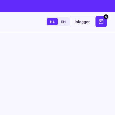
0
Inloggen
NL
EN