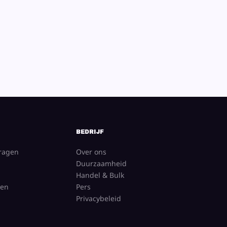
BEDRIJF
vragen
Over ons
Duurzaamheid
Handel & Bulk
gen
Pers
Privacybeleid