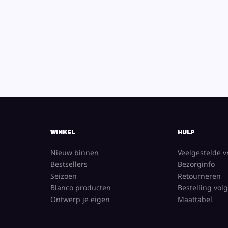
WINKEL
HULP
Nieuw binnen
Veelgestelde 
Bestsellers
Bezorginfo
Seizoen
Retourneren
Blanco producten
Bestelling vol
Ontwerp je eigen
Maattabel