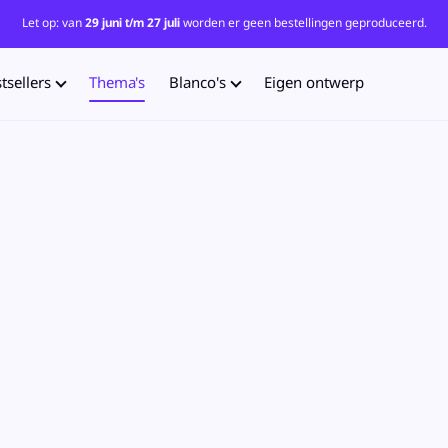
Let op: van
29 juni t/m 27 juli
worden er geen bestellingen geproduceerd.
tsellers
Thema's
Blanco's
Eigen ontwerp